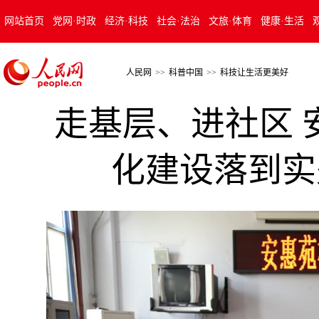
网站首页
党网·时政
经济·科技
社会·法治
文旅·体育
健康·生活
人民网
>>
科普中国
>>
科技让生活更美好
走基层、进社区 
化建设落到实