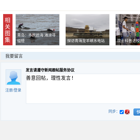
相
关
图
青岛：市民赶海 滩涂寻
集
缢蛏
探访青海龙羊峡水电站
院士科普进校
我要留言
发言请遵守新闻跟帖服务协议
注册
/
登录
同步：