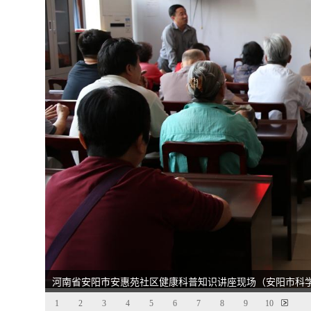
河南省安阳市安惠苑社区健康科普知识讲座现场（安阳市科
1
2
3
4
5
6
7
8
9
10