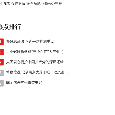
旅客心脏不适 乘务员跪地40分钟守护
热点排行
办好思政课 习近平这样划重点
小小螺蛳粉做成“三个百亿”大产业（人民…
人民衷心拥护中国共产党的深层逻辑（庆祝…
博物馆说|记录南京大屠杀唯一动态画面的…
陈金虎任常州市委书记