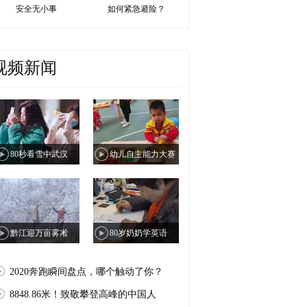
安全无小事
如何紧急避险？
视频新闻
80秒看雪中武汉
幼儿自主能力大赛
黔江迎万亩雾凇
80岁奶奶学英语
2020奔跑瞬间盘点，哪个触动了你？
8848.86米！致敬攀登高峰的中国人