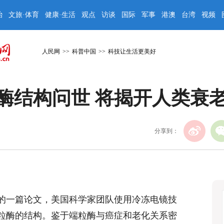
治
文旅·体育
健康·生活
观点
访谈
国际
军事
港澳
台湾
视频
人民网
>>
科普中国
>>
科技让生活更美好
酶结构问世 将揭开人类衰
分享到：
表的一篇论文，美国科学家团队使用冷冻电镜技
粒酶的结构。鉴于端粒酶与癌症和老化关系密